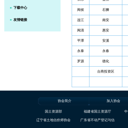
下载中心
闽侯
石狮
友情链接
连江
南安
闽清
惠安
平潭
安溪
永泰
永春
罗源
德化
台商投资区
协会简介
加入协会
国土资源部
福建省国土资源厅
中
辽宁省土地估价师协会
广东省不动产登记与估
价协会