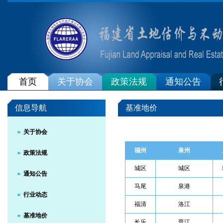
首页
关于协会
政策法规
通知公告
信息导航
基准地价
关于协会
福州
泉州
政策法规
城区
城区
通知公告
马尾
泉港
行业动态
福清
洛江
基准地价
长乐
晋江